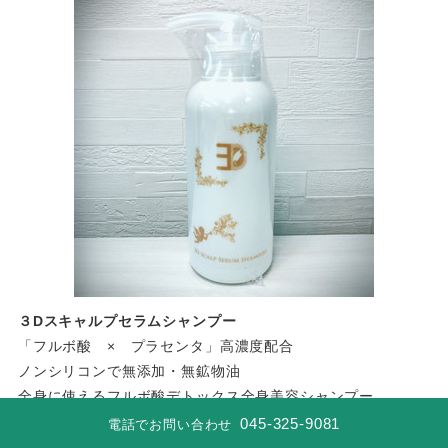
３Dスキャルプセラムシャンプー
「フルボ酸 × プラセンタ」高濃度配合
ノンシリコンで無添加・無鉱物油
全身に使えるフルボ酸デトックス全身美容シャンプー
045-325-9081
電話でお問い合わせ
（ボトルタイプ）300ml