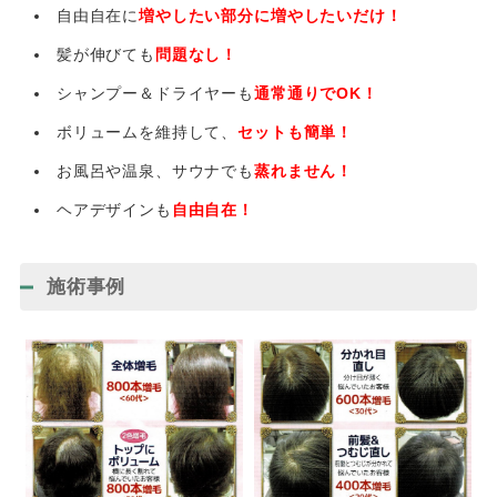
自由自在に
増やしたい部分に増やしたいだけ！
髪が伸びても
問題なし！
シャンプー＆ドライヤーも
通常通りでOK！
ボリュームを維持して、
セットも簡単！
お風呂や温泉、サウナでも
蒸れません！
ヘアデザインも
自由自在！
施術事例