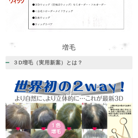
増毛
３D増毛（実用新案）とは？