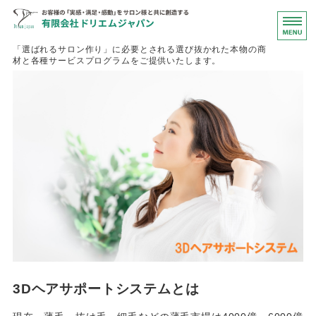
お客様の「
「選ばれるサロン作り」に必要とされる選び抜かれた本物の商
材と各種サービスプログラムをご提供いたします。
ホーム
取扱い商品
会社概要
ブログページ
お問い合わせ
3Dヘアサポートシステムとは