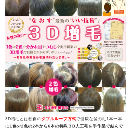
3D増毛とは独自の
ダブルループ方式
で健康な髪の毛1本一本
に
1色or2色の2本から6本の特殊３D人工毛を手作業で結んで