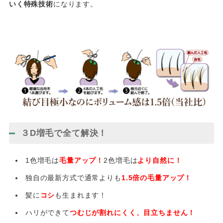
いく特殊技術
になります。
３D増毛で全て解決！
1色増毛は
毛量アップ！
2色増毛は
より自然に！
独自の最新方式で通常よりも
1.5倍の毛量アップ！
髪に
コシ
も生まれます！
ハリができて
つむじが割れにくく、目立ちません！